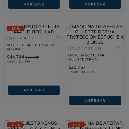
AGREGAR
AGREGAR
-
15 %
CAJA
X 4 UNDS
REPUESTO GILLETTE MACH3
ESTUCHE
X 2 UNDS
REGULAR
MAQUINA DE AFEITAR
$
44
.
744
$
52
.
640
GILLETTE DERMA
Unidad
$
11
.
186
PROTECCION ESTUCHE X 2
$
21
.
767
UNDS
Unidad
$
10
.
883
,
5
AGREGAR
AGREGAR
-
15 %
-
15 %