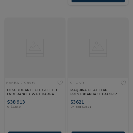
BARRA
2 X 85 G
X 1 UND
DESODORANTE GEL GILLETTE
MAQUINA DE AFEITAR
ENDURANCE CW P.E BARRA 2
PRESTOBARBA ULTRAGRIP
X 85 G
AZUL X 1 UND
$
38
.
913
$
3621
G
$
228
,
9
Unidad
$
3621