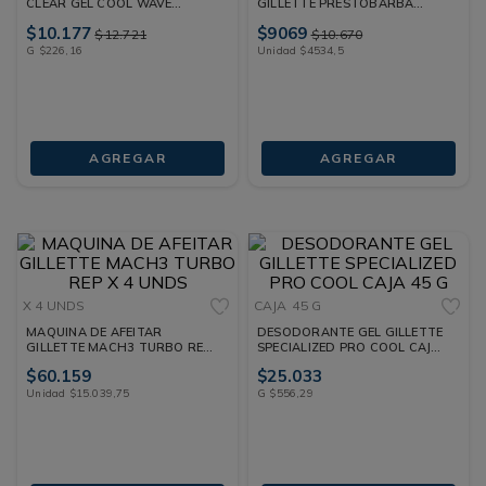
CLEAR GEL COOL WAVE
GILLETTE PRESTOBARBA
BARRA 45 G
ULTRAGRIP X 2 UNDS
$
10
.
177
$
9069
$
12
.
721
$
10
.
670
G
$
226
,
16
Unidad
$
4534
,
5
AGREGAR
AGREGAR
X 4 UNDS
CAJA
45 G
MAQUINA DE AFEITAR
DESODORANTE GEL GILLETTE
GILLETTE MACH3 TURBO REP
SPECIALIZED PRO COOL CAJA
X 4 UNDS
45 G
$
60
.
159
$
25
.
033
Unidad
$
15
.
039
,
75
G
$
556
,
29