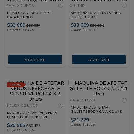
CAJA
X 2 UNDS
X 1 UND
REPUESTO VENUS BREEZE
MAQUINA DE AFEITAR VENUS
CAJA X 2 UNDS
BREEZE X 1 UND
$
33
.
689
$
33
.
689
$
39
.
634
$
39
.
634
Unidad
$
16
.
844
,
5
Unidad
$
33
.
689
AGREGAR
AGREGAR
-
15 %
CAJA
X 1 UND
BOLSA
X 2 UNDS
MAQUINA DE AFEITAR
GILLETTE BODY CAJA X 1 UND
MAQUINA DE AFEITAR VENUS
DESECHABLE SENSITIVE
$
21
.
729
BOLSA X 2 UNDS
$
25
.
905
Unidad
$
21
.
729
$
30
.
476
Unidad
$
12
.
952
,
5