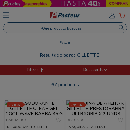
TÉRMINOS MÁS BUSCADOS
1
.
Protector Solar
¿Qué producto buscas?
2
.
Proteina
3
.
Shampoo
Pasteur
4
.
Savvy
Resultado para:
GILLETTE
Descuento
Filtros
67
productos
-
20 %
-
15 %
BARRA
45 G
X 2 UNDS
DESODORANTE GILLETTE
MAQUINA DE AFEITAR