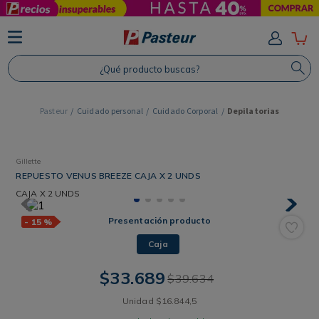
TÉRMINOS MÁS BUSCADOS
1
.
Protector Solar
¿Qué producto buscas?
2
.
Shampoo
3
.
Proteina
Cuidado personal
Cuidado Corporal
Depilatorias
4
.
Savvy
Gillette
REPUESTO VENUS BREEZE CAJA X 2 UNDS
CAJA
X 2 UNDS
Presentación producto
-
15 %
Caja
$
33
.
689
$
39
.
634
Unidad
$
16
.
844
,
5