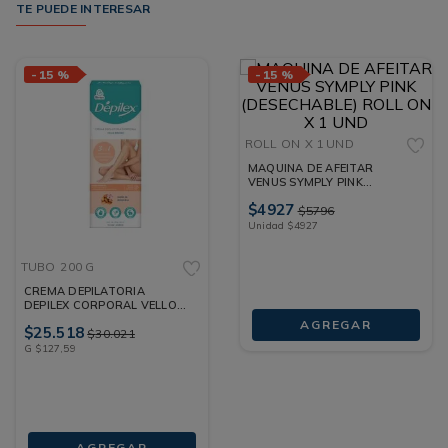
TE PUEDE INTERESAR
-
15 %
-
15 %
ROLL ON
X 1 UND
MAQUINA DE AFEITAR
VENUS SYMPLY PINK
(DESECHABLE) ROLL ON X 1
$
4927
$
5796
UND
Unidad
$
4927
TUBO
200 G
CREMA DEPILATORIA
DEPILEX CORPORAL VELLO
GRUESO TUBO 200 G
AGREGAR
$
25
.
518
$
30
.
021
G
$
127
,
59
AGREGAR