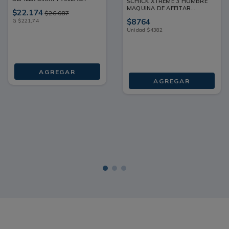
SCHICK XTREME 3 HOMBRE
TUBO 100 G
MAQUINA DE AFEITAR
$
22
.
174
$
26
.
087
BOLSA X 2 UNDS
$
8764
G
$
221
,
74
Unidad
$
4382
AGREGAR
AGREGAR