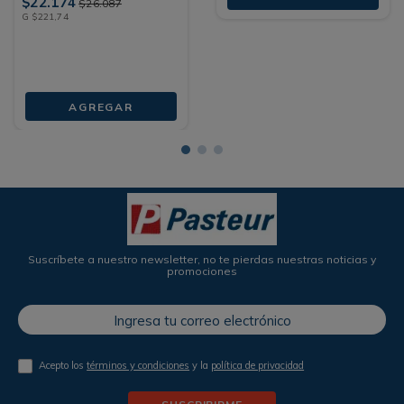
$
22
.
174
$
26
.
087
G
$
221
,
74
AGREGAR
Suscríbete a nuestro newsletter, no te pierdas nuestras noticias y
promociones
Acepto los
términos y condiciones
y la
política de privacidad