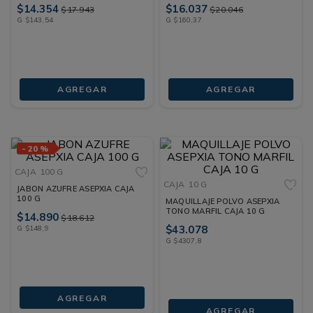
$
14
.
354
$
16
.
037
$
17
.
943
$
20
.
046
G
$
143
,
54
G
$
160
,
37
AGREGAR
AGREGAR
-
20 %
CAJA
100 G
CAJA
10 G
JABON AZUFRE ASEPXIA CAJA
100 G
MAQUILLAJE POLVO ASEPXIA
TONO MARFIL CAJA 10 G
$
14
.
890
$
18
.
612
$
43
.
078
G
$
148
,
9
G
$
4307
,
8
AGREGAR
AGREGAR