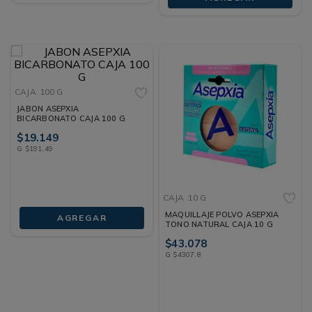
CAJA
100 G
JABON ASEPXIA
BICARBONATO CAJA 100 G
$
19
.
149
G
$
191
,
49
CAJA
10 G
MAQUILLAJE POLVO ASEPXIA
AGREGAR
TONO NATURAL CAJA 10 G
$
43
.
078
G
$
4307
,
8