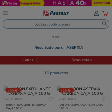
TÉRMINOS MÁS BUSCADOS
1
.
Protector Solar
¿Qué producto buscas?
2
.
Shampoo
3
.
Proteina
Pasteur
4
.
Savvy
Resultado para:
ASEPXIA
Descuento
Filtros
10
productos
-
20 %
-
20 %
CAJA
100 G
CAJA
100 G
JABON EXFOLIANTE ASEPXIA
JABON ASEPXIA CARBON CAJA
CAJA 100 G
100 G