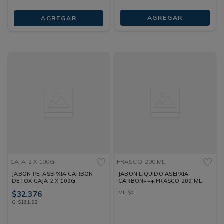
AGREGAR
AGREGAR
CAJA
2 X 100G
FRASCO
200 ML
JABON PE. ASEPXIA CARBON
JABON LIQUIDO ASEPXIA
DETOX CAJA 2 X 100G
CARBON+++ FRASCO 200 ML
$
32
.
376
ML
$
0
G
$
161
,
88