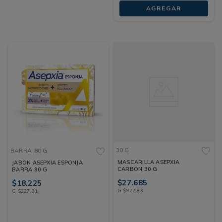
AGREGAR
30 G
BARRA
80 G
MASCARILLA ASEPXIA
JABON ASEPXIA ESPONJA
CARBON 30 G
BARRA 80 G
$
27
.
685
$
18
.
225
G
$
922
,
83
G
$
227
,
81