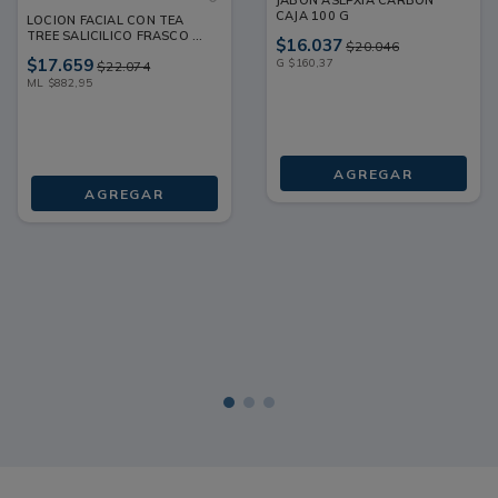
CAJA 100 G
LOCION FACIAL CON TEA
TREE SALICILICO FRASCO 20
$
16
.
037
$
20
.
046
ML
$
17
.
659
G
$
160
,
37
$
22
.
074
ML
$
882
,
95
AGREGAR
AGREGAR