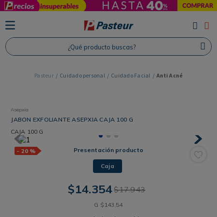
TÉRMINOS MÁS BUSCADOS
1
.
Protector Solar
¿Qué producto buscas?
2
.
Shampoo
3
.
Proteina
Cuidado personal
Cuidado Facial
Anti Acné
4
.
Savvy
Asepxia
JABON EXFOLIANTE ASEPXIA CAJA 100 G
CAJA
100 G
Presentación producto
-
20 %
Caja
$
14
.
354
$
17
.
943
G
$
143
,
54