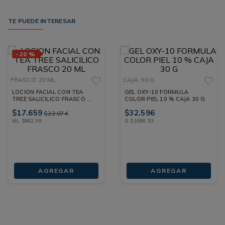
TE PUEDE INTERESAR
-
20 %
FRASCO
20 ML
CAJA
30 G
LOCION FACIAL CON TEA
GEL OXY-10 FORMULA
TREE SALICILICO FRASCO 20
COLOR PIEL 10 % CAJA 30 G
ML
$
17
.
659
$
32
.
596
$
22
.
074
ML
$
882
,
95
G
$
1086
,
53
AGREGAR
AGREGAR