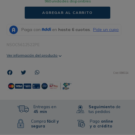
960
unidades disponibles
AGREGAR AL CARRITO
NSOC5612522PE
Ver información del producto
Cód
:
086024
Entregas en
Seguimiento
de
45 min
tus pedidos
Compra
fácil y
Pago
online
segura
y a crédito