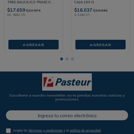
TREE SALICILICO FRASCO 20
CAJA 100 G
ML
$
17
.
659
$
16
.
037
$
22
.
074
$
20
.
046
ML
$
882
,
95
G
$
160
,
37
AGREGAR
AGREGAR
Suscríbete a nuestro newsletter, no te pierdas nuestras noticias y
promociones
Acepto los
términos y condiciones
y la
política de privacidad