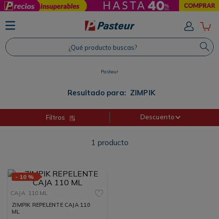
TÉRMINOS MÁS BUSCADOS
1
.
Protector Solar
¿Qué producto buscas?
2
.
Shampoo
3
.
Proteina
Pasteur
4
.
Savvy
Resultado para:
ZIMPIK
Descuento
Filtros
1
producto
-
10 %
CAJA
110 ML
ZIMPIK REPELENTE CAJA 110
ML