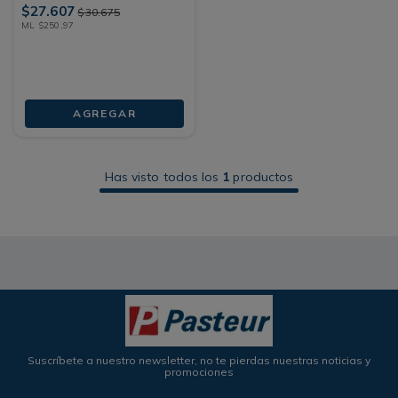
$
27
.
607
$
30
.
675
ML
$
250
,
97
AGREGAR
Has visto todos los
1
productos
Suscríbete a nuestro newsletter, no te pierdas nuestras noticias y
promociones