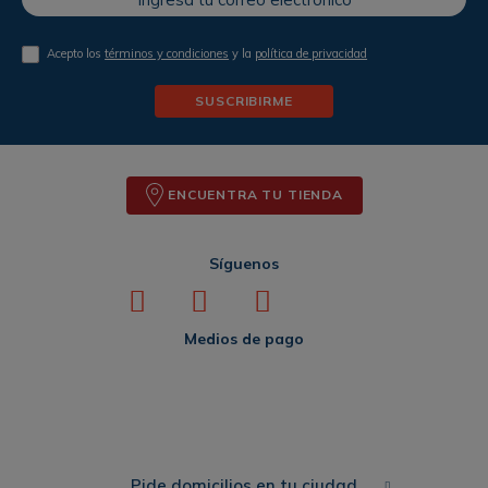
Acepto los
términos y condiciones
y la
política de privacidad
SUSCRIBIRME
ENCUENTRA TU TIENDA
Síguenos
Medios de pago
Pide domicilios en tu ciudad