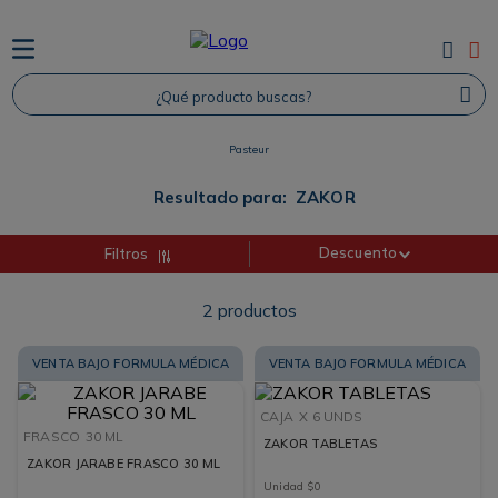
TÉRMINOS MÁS BUSCADOS
¿Qué producto buscas?
1
.
Protector Solar
2
.
Proteina
Pasteur
3
.
Shampoo
Resultado para:
ZAKOR
4
.
Savvy
Descuento
Filtros
2
productos
VENTA BAJO FORMULA MÉDICA
VENTA BAJO FORMULA MÉDICA
CAJA
X 6 UNDS
FRASCO
30 ML
ZAKOR TABLETAS
ZAKOR JARABE FRASCO 30 ML
Unidad
$
0