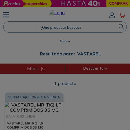
TÉRMINOS MÁS BUSCADOS
1
.
Protector Solar
¿Qué producto buscas?
2
.
Shampoo
Pasteur
3
.
Proteina
4
.
Savvy
Resultado para:
VASTAREL
Descuento
Filtros
1
producto
VENTA BAJO FORMULA MÉDICA
CAJA
X 60 UNDS
VASTAREL MR (RG) LP
COMPRIMIDOS 35 MG