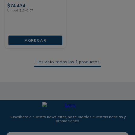
$
74
.
434
Unidad
$
1240
,
57
AGREGAR
Has visto todos los
1
productos
Suscríbete a nuestro newsletter, no te pierdas nuestras noticias y
promociones