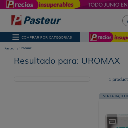
¡H
NOS MÁS BUSCADOS
ctor Solar
poo
COMPRAR POR CATEGORÍAS
ina
Uromax
Resultado para:
UROMAX
1
produc
VENTA BAJO F