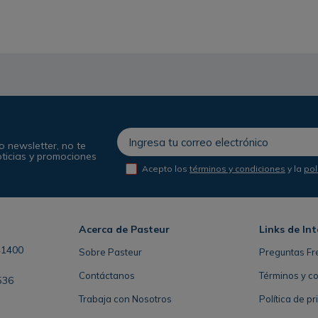
o newsletter, no te
oticias y promociones
Acepto los
términos y condiciones
y la
pol
Acerca de Pasteur
Links de Int
41400
Sobre Pasteur
Preguntas Fr
Contáctanos
Términos y c
536
Trabaja con Nosotros
Política de p