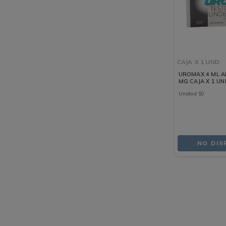
CAJA
X 1 UND
UROMAX 4 ML A
MG CAJA X 1 U
Unidad
$
0
NO DIS