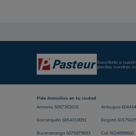
Suscríbete a nuestr
pierdas nuestras n
Pide domicilios en tu ciudad
Armenia
6067362626
Antioquia
60444
Barranquilla
6054010091
Bogotá
6017563
Bucaramanga
6076979633
Cali
6024898660