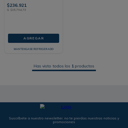
$
236
.
921
G
$
15
.
794
,
73
AGREGAR
MANTENGASE REFRIGERADO
Has visto todos los
1
productos
Suscríbete a nuestro newsletter, no te pierdas nuestras noticias y
promociones