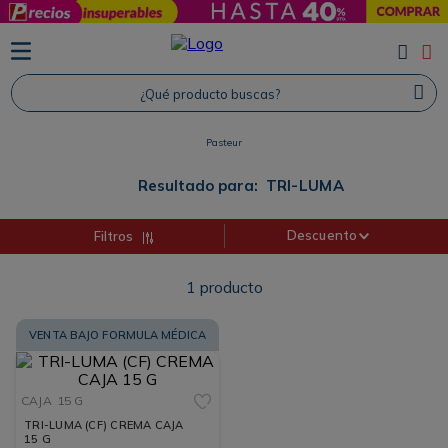
TÉRMINOS MÁS BUSCADOS
1
.
Protector Solar
¿Qué producto buscas?
2
.
Proteina
Pasteur
3
.
Shampoo
4
.
Savvy
Resultado para:
TRI-LUMA
Descuento
Filtros
1
producto
VENTA BAJO FORMULA MÉDICA
CAJA
15 G
TRI-LUMA (CF) CREMA CAJA
15 G