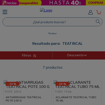
TÉRMINOS MÁS BUSCADOS
1
.
Protector Solar
¿Qué producto buscas?
2
.
Shampoo
Pasteur
3
.
Proteina
4
.
Savvy
Resultado para:
TEATRICAL
Descuento
Filtros
7
productos
-
20 %
-
20 %
POTE
100 G
TUBO
75 ML
ANTIARRUGAS TEATRICAL
ACLARANTE TEATRICAL TUBO
POTE 100 G
75 ML