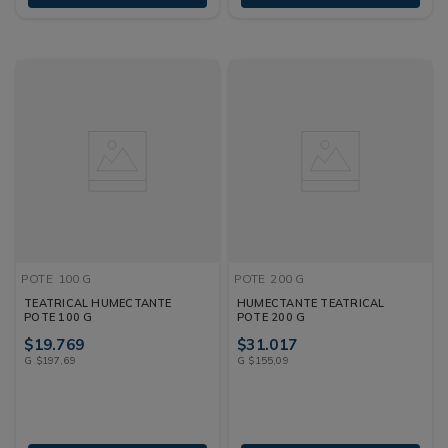
POTE
100 G
POTE
200 G
TEATRICAL HUMECTANTE
HUMECTANTE TEATRICAL
POTE 100 G
POTE 200 G
$
19
.
769
$
31
.
017
G
$
197
,
69
G
$
155
,
09