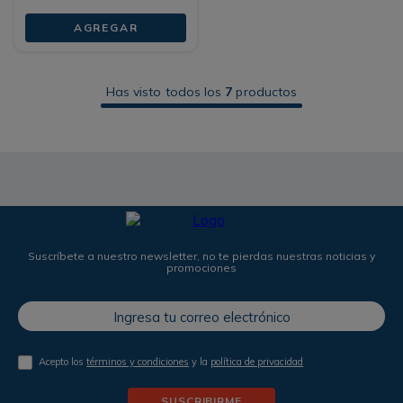
AGREGAR
Has visto todos los
7
productos
Suscríbete a nuestro newsletter, no te pierdas nuestras noticias y
promociones
Acepto los
términos y condiciones
y la
política de privacidad
SUSCRIBIRME