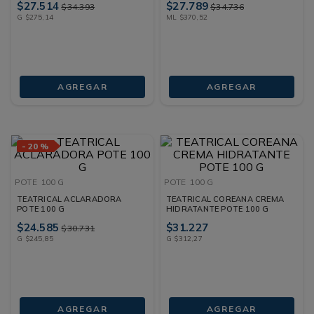
$
27
.
514
$
27
.
789
$
34
.
393
$
34
.
736
G
$
275
,
14
ML
$
370
,
52
AGREGAR
AGREGAR
-
20 %
POTE
100 G
POTE
100 G
TEATRICAL ACLARADORA
TEATRICAL COREANA CREMA
POTE 100 G
HIDRATANTE POTE 100 G
$
24
.
585
$
31
.
227
$
30
.
731
G
$
245
,
85
G
$
312
,
27
AGREGAR
AGREGAR