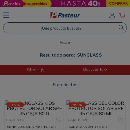
TÉRMINOS MÁS BUSCADOS
1
.
Protector Solar
¿Qué producto buscas?
2
.
Shampoo
3
.
Proteina
Pasteur
4
.
Savvy
Resultado para:
SUNGLASS
Descuento
Filtros
8
productos
-
15 %
-
15 %
CAJA
80 G
CAJA
80 ML
SUNGLASS KIDS PROTECTOR
SUNGLASS GEL COLOR