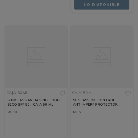
NO DISPONIBLE
CAJA
50 ML
CAJA
50 ML
SUNGLASS ANTIAGING TOQUE
SUGLASS OIL CONTROL
SECO SPF 50+ CAJA 50 ML
ANTIIMPERF PROTECTOR
SOLAR CAJA 50 ML
ML
$
0
ML
$
0