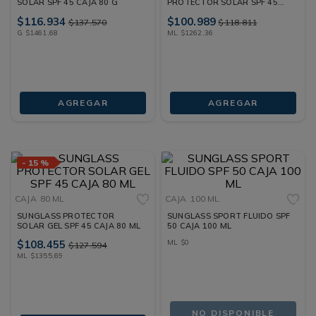
SOLAR SPF 45 CAJA 80 G
PROTECTOR SOLAR SPF 45
CAJA 80 ML
$
116
.
934
$
100
.
989
$
137
.
570
$
118
.
811
G
$
1461
,
68
ML
$
1262
,
36
AGREGAR
AGREGAR
-
15 %
CAJA
80 ML
CAJA
100 ML
SUNGLASS PROTECTOR
SUNGLASS SPORT FLUIDO SPF
SOLAR GEL SPF 45 CAJA 80 ML
50 CAJA 100 ML
$
108
.
455
ML
$
0
$
127
.
594
ML
$
1355
,
69
NO DISPONIBLE