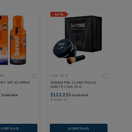
-
10 %
 ML
CAJA
35 G
ORT SPF 50 SPRAY
SUNAID PIEL CLARA POLVO
SUELTO CAJA 35 G
7
$
122
.
233
$
168
.
874
$
135
.
814
G
$
3492
,
37
AGREGAR
AGREGAR