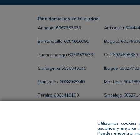
Pide domicilios en tu ciudad
Armenia
6067362626
Antioquia
60444
Barranquilla
6054010091
Bogotá
6017563
Bucaramanga
6076979633
Cali
6024898660
Cartagena
6056940140
Ibague
60827703
Manizales
6068968340
Montería
604789
Pereira
6063419100
Sincelejo
605271
Santa Marta
6054368286
Valledupar
60588
Utilizamos cookies 
usuarios y mejorar 
ENCUENTRA TU
Puedes encontrar ma
TIENDA