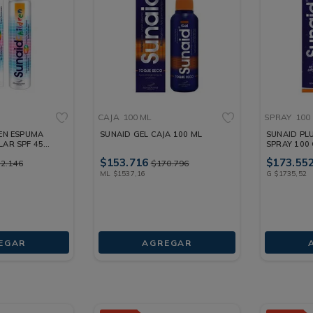
CAJA
100 ML
SPRAY
100
EN ESPUMA
SUNAID GEL CAJA 100 ML
SUNAID PLU
AR SPF 45
SPRAY 100
$
153
.
716
$
173
.
55
62
.
146
$
170
.
796
ML
$
1537
,
16
G
$
1735
,
52
EGAR
AGREGAR