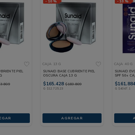
-
10 %
-
10 %
CAJA
13 G
CAJA
40 G
BRIENTE PIEL
SUNAID BASE CUBRIENTE PIEL
SUNAID EV
 G
OSCURA CAJA 13 G
SPF 50+ CA
$
165
.
428
$
161
.
88
83
.
809
$
183
.
809
G
$
12
.
725
,
23
G
$
4047
,
1
EGAR
AGREGAR