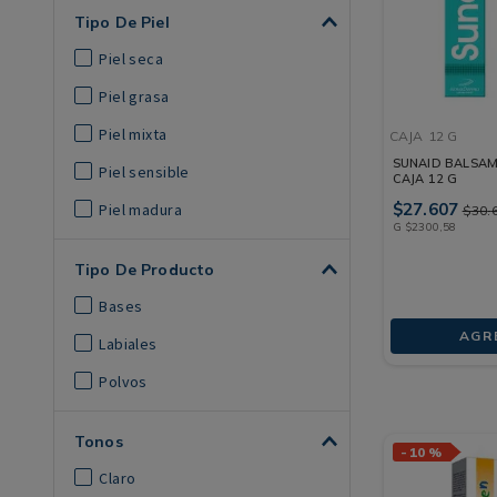
Tipo De Piel
Piel seca
Piel grasa
Piel mixta
CAJA
12 G
SUNAID BALSAM
Piel sensible
CAJA 12 G
$
27
.
607
Piel madura
$
30
.
G
$
2300
,
58
Tipo De Producto
Bases
AGR
Labiales
Polvos
Tonos
-
10 %
Claro