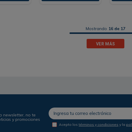
Mostrando
16 de 17
VER MÁS
o newsletter, no te
oticias y promociones
Acepto los
términos y condiciones
y la
pol