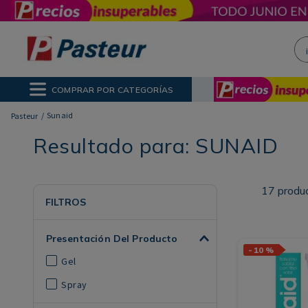
¡H
NOS MÁS BUSCADOS
ctor Solar
ina
COMPRAR POR CATEGORÍAS
poo
Sunaid
Resultado para:
SUNAID
17
produ
FILTROS
Presentación Del Producto
-
10 %
Gel
Spray