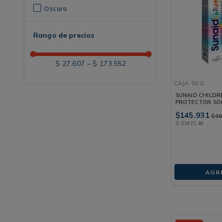
Oscuro
Rango de precios
$ 27.607
–
$ 173.552
CAJA
90 G
SUNAID CHILDR
PROTECTOR SOL
CAJA 90 G
$
145
.
931
$
1
G
$
1621
,
46
AGR