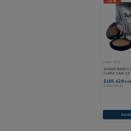
-
10 %
CAJA
13 G
SUNAID BASE CU
CLARA CAJA 13
$
165
.
428
$
1
G
$
12
.
725
,
23
AGR