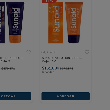
-
10 %
CAJA
40 G
OLUTION COLOR
SUNAID EVOLUTION SPF 50+
JA 40 G
CAJA 40 G
4
$
161
.
884
$
179
.
871
$
179
.
871
G
$
4047
,
1
AGREGAR
AGREGAR