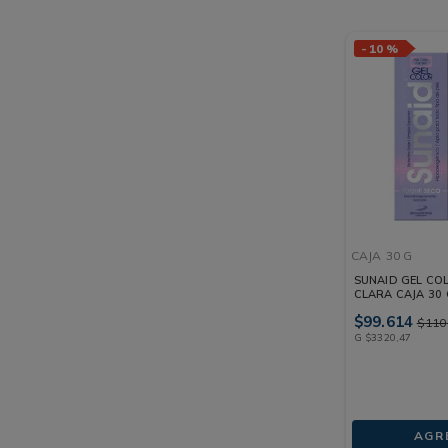
-
10 %
CAJA
30 G
SUNAID GEL COL
CLARA CAJA 30
$
99
.
614
$
110
G
$
3320
,
47
AGR