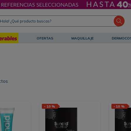
ola! ¿Qué producto buscas?
OFERTAS
MAQUILLAJE
DERMOCO
ctos
-
10 %
-
10 %