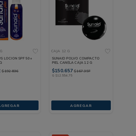
 G
CAJA
12 G
S LOCION SPF 50+
SUNAID POLVO COMPACTO
 G
PIEL CANELA CAJA 12 G
2
$
150
.
657
$
192
.
836
$
167
.
397
G
$
12
.
554
,
75
AGREGAR
AGREGAR