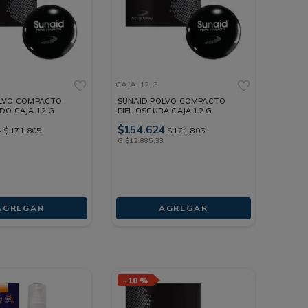
CAJA
12 G
OLVO COMPACTO
SUNAID POLVO COMPACTO
DO CAJA 12 G
PIEL OSCURA CAJA 12 G
4
$
154
.
624
$
171
.
805
$
171
.
805
3
G
$
12
.
885
,
33
AGREGAR
AGREGAR
-
10 %