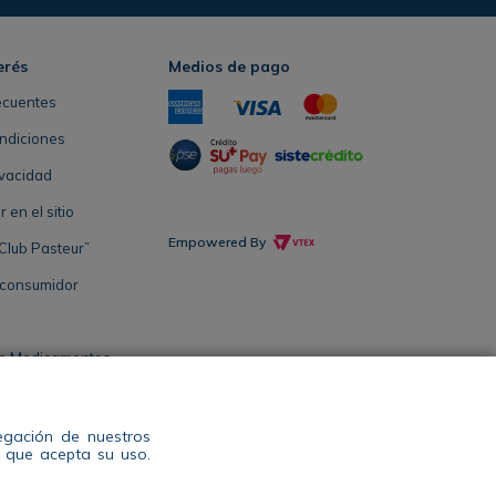
erés
Medios de pago
ecuentes
ndiciones
ivacidad
en el sitio
Empowered By
Club Pasteur”
 consumidor
de Medicamentos
Salud Antioquia
vegación de nuestros
s que acepta su uso.
l: 604 444 14 00 WhatsApp +57 311 344 2964