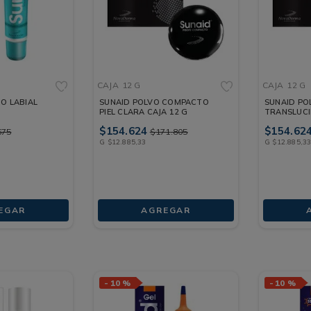
CAJA
12 G
CAJA
12 G
O LABIAL
SUNAID POLVO COMPACTO
SUNAID P
PIEL CLARA CAJA 12 G
TRANSLUCI
$
154
.
624
$
154
.
62
675
$
171
.
805
G
$
12
.
885
,
33
G
$
12
.
885
,
3
EGAR
AGREGAR
-
10 %
-
10 %