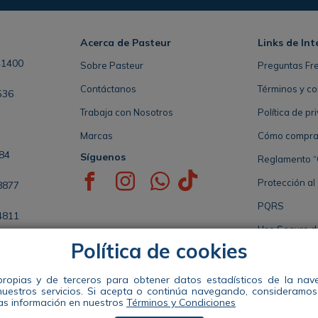
Acerca de Pasteur
Links de Int
41400
Sobre Pasteur
Preguntas Fr
Contáctanos
Términos y co
536
Trabaja con Nosotros
Política de pr
Marcas
Cómo comprar 
84
Síguenos
Reglamento “
Protección al
8877
PQRS
4811
Uso Seguro 
Política de cookies
5808
Seccional de 
propias y de terceros para obtener datos estadísticos de la na
nuestros servicios. Si acepta o continúa navegando, consideramo
Distribuidora Pasteur S.A. Nit 890941663-1 Dir: Calle 49 #57-35 te
s información en nuestros
Términos y Condiciones