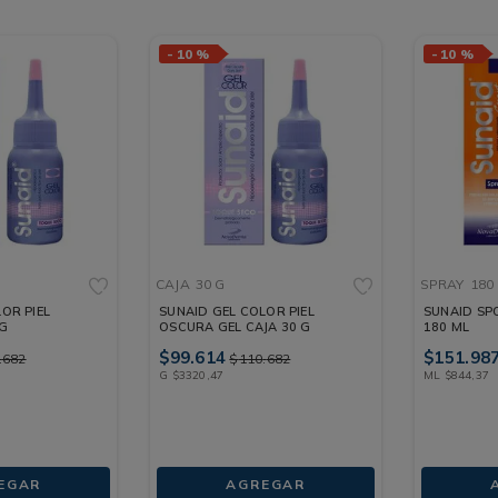
-
10 %
-
10 %
CAJA
30 G
SPRAY
180
OR PIEL
SUNAID GEL COLOR PIEL
SUNAID SP
 G
OSCURA GEL CAJA 30 G
180 ML
$
99
.
614
$
151
.
98
.
682
$
110
.
682
G
$
3320
,
47
ML
$
844
,
37
EGAR
AGREGAR