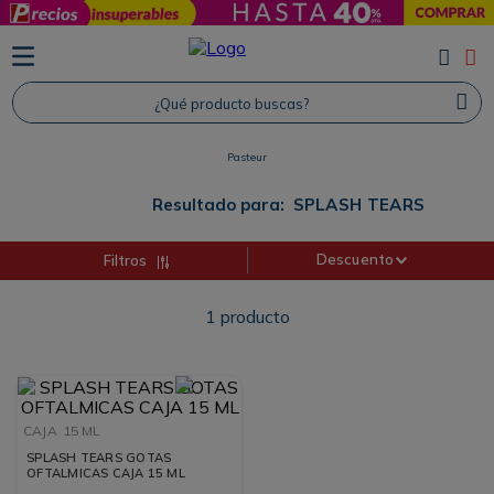
TÉRMINOS MÁS BUSCADOS
1
.
Protector Solar
¿Qué producto buscas?
2
.
Proteina
Pasteur
3
.
Shampoo
4
.
Savvy
Resultado para:
SPLASH TEARS
Descuento
Filtros
1
producto
CAJA
15 ML
SPLASH TEARS GOTAS
OFTALMICAS CAJA 15 ML