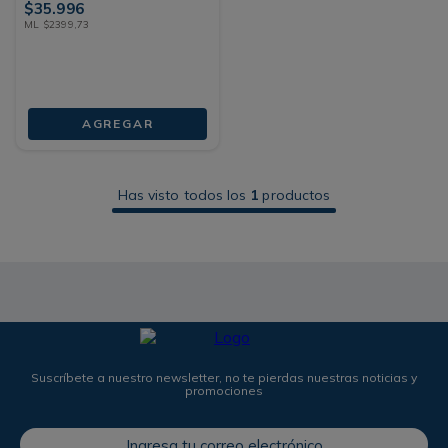
$
35
.
996
ML
$
2399
,
73
AGREGAR
Has visto todos los
1
productos
Suscríbete a nuestro newsletter, no te pierdas nuestras noticias y
promociones