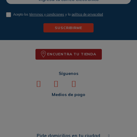
Acepto los
términos y condiciones
y la
política de privacidad
SUSCRIBIRME
ENCUENTRA TU TIENDA
Síguenos
Medios de pago
Pide domicilios en tu ciudad