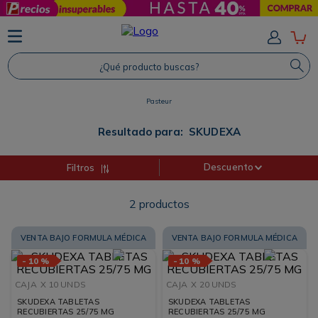
TÉRMINOS MÁS BUSCADOS
1
.
Protector Solar
¿Qué producto buscas?
2
.
Shampoo
Pasteur
3
.
Proteina
4
.
Savvy
Resultado para:
SKUDEXA
Descuento
Filtros
2
productos
VENTA BAJO FORMULA MÉDICA
VENTA BAJO FORMULA MÉDICA
-
10 %
-
10 %
CAJA
X 10 UNDS
CAJA
X 20 UNDS
SKUDEXA TABLETAS
SKUDEXA TABLETAS
RECUBIERTAS 25/75 MG
RECUBIERTAS 25/75 MG