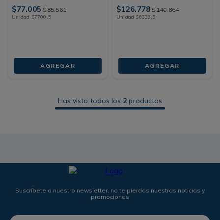
$
77
.
005
$
126
.
778
$
85
.
561
$
140
.
864
Unidad
$
7700
,
5
Unidad
$
6338
,
9
AGREGAR
AGREGAR
Has visto todos los
2
productos
Suscríbete a nuestro newsletter, no te pierdas nuestras noticias y
promociones