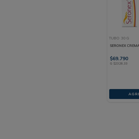
TUBO
30 G
SERONEX CREMA
$
69
.
790
G
$
2326
,
33
AGR