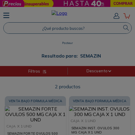
TÉRMINOS MÁS BUSCADOS
1
.
Protector Solar
¿Qué producto buscas?
2
.
Shampoo
Pasteur
3
.
Proteina
4
.
Savvy
Resultado para:
SEMAZIN
Descuento
Filtros
2
productos
VENTA BAJO FORMULA MÉDICA
VENTA BAJO FORMULA MÉDICA
CAJA
X 1 UND
CAJA
X 1 UND
SEMAZIN INST. OVULOS 300
MG CAJA X 1 UND
SEMAZIN FORTE OVULOS 500