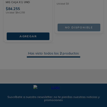
MG CAJA X 1 UND
Unidad
$
0
$
84
.
255
Unidad
$
84
.
255
NO DISPONIBLE
AGREGAR
Has visto todos los
2
productos
Suscríbete a nuestro newsletter, no te pierdas nuestras noticias y
promociones