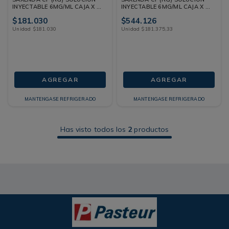
INYECTABLE 6MG/ML CAJA X 1
INYECTABLE 6MG/ML CAJA X 3
UND
UND
$
181
.
030
$
544
.
126
Unidad
$
181
.
030
Unidad
$
181
.
375
,
33
AGREGAR
AGREGAR
MANTENGASE REFRIGERADO
MANTENGASE REFRIGERADO
Has visto todos los
2
productos