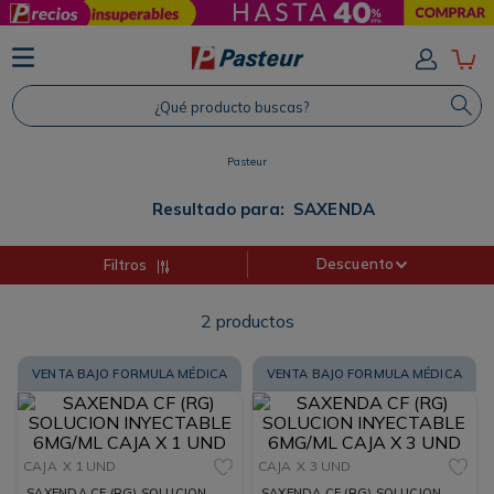
TÉRMINOS MÁS BUSCADOS
1
.
Protector Solar
¿Qué producto buscas?
2
.
Shampoo
3
.
Proteina
Pasteur
4
.
Savvy
Resultado para:
SAXENDA
Descuento
Filtros
2
productos
VENTA BAJO FORMULA MÉDICA
VENTA BAJO FORMULA MÉDICA
CAJA
X 1 UND
CAJA
X 3 UND
SAXENDA CF (RG) SOLUCION
SAXENDA CF (RG) SOLUCION