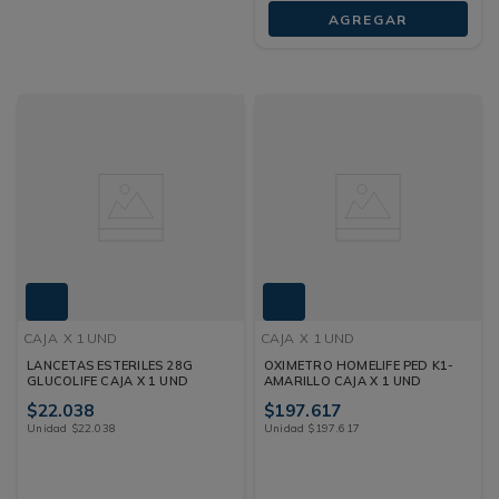
AGREGAR
CAJA
X 1 UND
CAJA
X 1 UND
LANCETAS ESTERILES 28G
OXIMETRO HOMELIFE PED K1-
GLUCOLIFE CAJA X 1 UND
AMARILLO CAJA X 1 UND
$
22
.
038
$
197
.
617
Unidad
$
22
.
038
Unidad
$
197
.
617