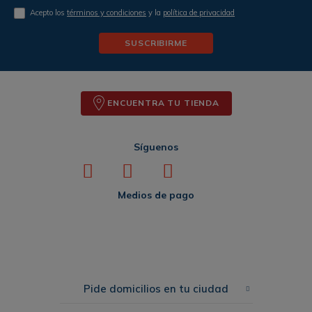
Acepto los
términos y condiciones
y la
política de privacidad
SUSCRIBIRME
ENCUENTRA TU TIENDA
Síguenos
Medios de pago
Pide domicilios en tu ciudad