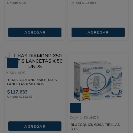
Unidad
$
806
Unidad
$
126
.
883
AGREGAR
AGREGAR
X 50 UNDS
TIRAS DIAMOND X50 GRATIS
LANCETAS X 50 UNDS
$
117
.
633
Unidad
$
2352
,
66
CAJA
X 50 UNDS
GLUCOQUICK G30A TIRILLAS
AGREGAR
GTS