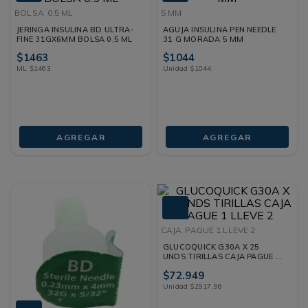
BOLSA
0.5 ML
5 MM
JERINGA INSULINA BD ULTRA-
AGUJA INSULINA PEN NEEDLE
FINE 31GX6MM BOLSA 0.5 ML
31 G MORADA 5 MM
$
1463
$
1044
ML
$
1463
Unidad
$
1044
AGREGAR
AGREGAR
CAJA
PAGUE 1 LLEVE 2
GLUCOQUICK G30A X 25
UNDS TIRILLAS CAJA PAGUE 1
LLEVE 2
$
72
.
949
Unidad
$
2917
,
96