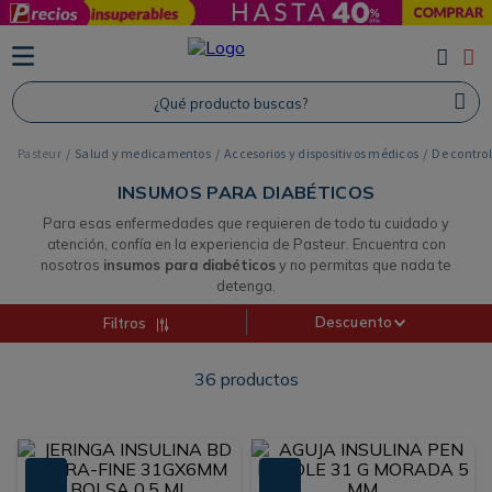
TÉRMINOS MÁS BUSCADOS
1
.
Protector Solar
¿Qué producto buscas?
2
.
Proteina
Salud y medicamentos
Accesorios y dispositivos médicos
De control
3
.
Shampoo
INSUMOS PARA DIABÉTICOS
4
.
Savvy
Para esas enfermedades que requieren de todo tu cuidado y
atención, confía en la experiencia de Pasteur. Encuentra con
nosotros
insumos para diabéticos
y no permitas que nada te
detenga.
Descuento
Filtros
36
productos