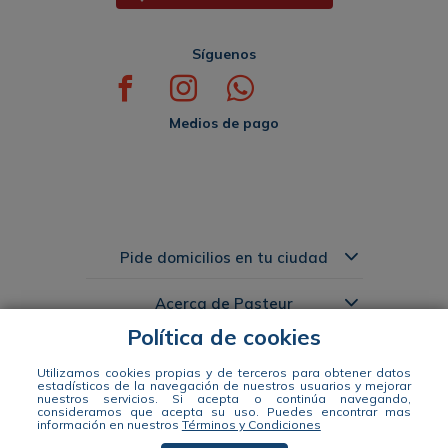
Síguenos
Medios de pago
Pide domicilios en tu ciudad
Acerca de Pasteur
Política de cookies
Links de Interés
Utilizamos cookies propias y de terceros para obtener datos
estadísticos de la navegación de nuestros usuarios y mejorar
nuestros servicios. Si acepta o continúa navegando,
Distribuidora Pasteur S.A. Nit 890941663-1 Dir: Calle 49 #57-35 tel: 604
consideramos que acepta su uso.
Puedes encontrar mas
información en nuestros
Términos y Condiciones
444 14 00 WhatsApp +57 311 344 2964