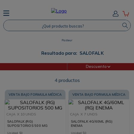
TÉRMINOS MÁS BUSCADOS
¿Qué producto buscas?
1
.
Protector Solar
2
.
Proteina
Pasteur
3
.
Shampoo
Resultado para:
SALOFALK
4
.
Savvy
Descuento
4
productos
VENTA BAJO FORMULA MÉDICA
VENTA BAJO FORMULA MÉDICA
CAJA
X 10 UNDS
CAJA
X 7 UNDS
SALOFALK (RG)
SALOFALK 4G/60ML (RG)
SUPOSITORIOS 500 MG
ENEMA
Unidad
$
0
Unidad
$
0