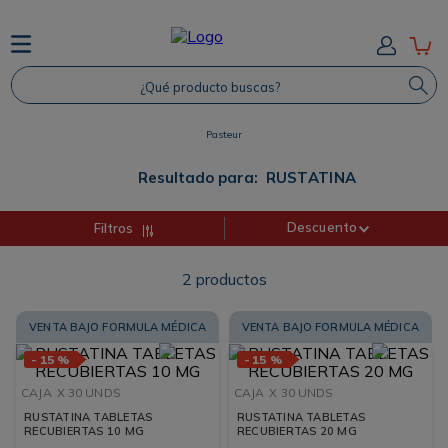
TÉRMINOS MÁS BUSCADOS
¿Qué producto buscas?
1
.
Protector Solar
2
.
Proteina
Pasteur
3
.
Shampoo
Resultado para:
RUSTATINA
4
.
Savvy
Descuento
Filtros
2
productos
VENTA BAJO FORMULA MÉDICA
VENTA BAJO FORMULA MÉDICA
-
15 %
-
15 %
CAJA
X 30 UNDS
CAJA
X 30 UNDS
RUSTATINA TABLETAS
RUSTATINA TABLETAS
RECUBIERTAS 10 MG
RECUBIERTAS 20 MG