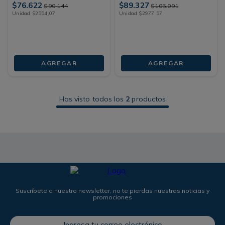
$
76
.
622
$
89
.
327
$
90
.
144
$
105
.
091
Unidad
$
2554
,
07
Unidad
$
2977
,
57
AGREGAR
AGREGAR
Has visto todos los
2
productos
Suscríbete a nuestro newsletter, no te pierdas nuestras noticias y
promociones