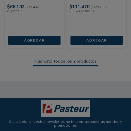
$
66
.
102
$
111
.
470
$
73
.
447
$
123
.
856
G
$
2203
,
4
Unidad
$
9289
,
17
AGREGAR
AGREGAR
Has visto todos los
2
productos
Suscríbete a nuestro newsletter, no te pierdas nuestras noticias y
promociones