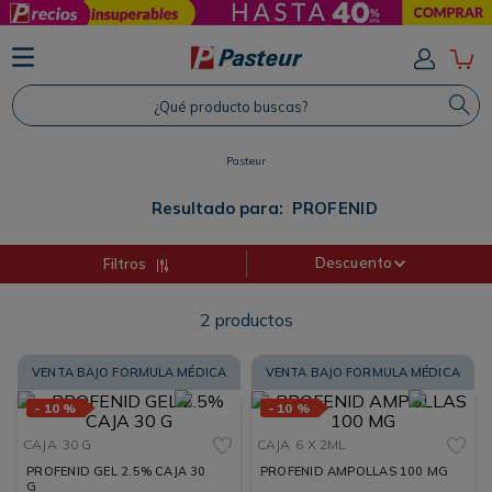
TÉRMINOS MÁS BUSCADOS
1
.
Protector Solar
¿Qué producto buscas?
2
.
Proteina
3
.
Shampoo
Pasteur
4
.
Savvy
Resultado para:
PROFENID
Descuento
Filtros
2
productos
VENTA BAJO FORMULA MÉDICA
VENTA BAJO FORMULA MÉDICA
-
10 %
-
10 %
CAJA
30 G
CAJA
6 X 2ML
PROFENID GEL 2.5% CAJA 30
PROFENID AMPOLLAS 100 MG
G