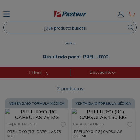
TÉRMINOS MÁS BUSCADOS
¿Qué producto buscas?
1
.
Protector Solar
2
.
Proteina
Pasteur
3
.
Shampoo
Resultado para:
PRELUDYO
4
.
Savvy
Descuento
Filtros
2
productos
VENTA BAJO FORMULA MÉDICA
VENTA BAJO FORMULA MÉDICA
CAJA
X 14 UNDS
CAJA
X 14 UNDS
PRELUDYO (RG) CAPSULAS 75
PRELUDYO (RG) CAPSULAS
MG
150 MG