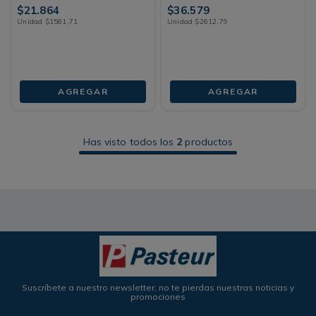
$
21
.
864
$
36
.
579
Unidad
$
1561
,
71
Unidad
$
2612
,
79
AGREGAR
AGREGAR
Has visto todos los
2
productos
Suscríbete a nuestro newsletter, no te pierdas nuestras noticias y
promociones