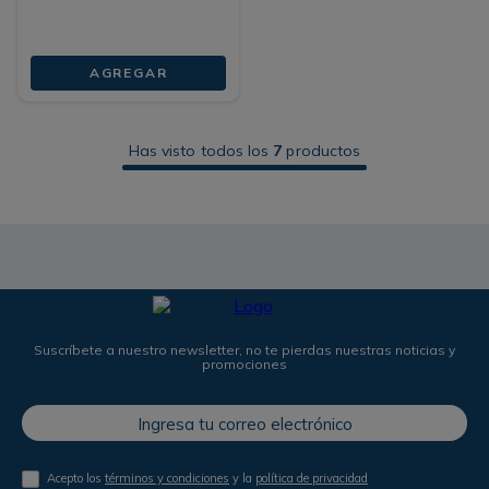
AGREGAR
Has visto todos los
7
productos
Suscríbete a nuestro newsletter, no te pierdas nuestras noticias y
promociones
Acepto los
términos y condiciones
y la
política de privacidad