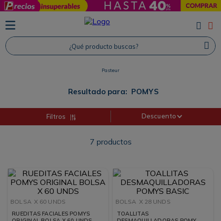
TÉRMINOS MÁS BUSCADOS
1
.
Protector Solar
¿Qué producto buscas?
2
.
Proteina
Pasteur
3
.
Shampoo
4
.
Savvy
Resultado para:
POMYS
Descuento
Filtros
7
productos
BOLSA
X 60 UNDS
BOLSA
X 28 UNDS
RUEDITAS FACIALES POMYS
TOALLITAS
ORIGINAL BOLSA X 60 UNDS
DESMAQUILLADORAS POMYS