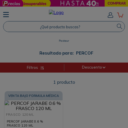
TÉRMINOS MÁS BUSCADOS
1
.
Protector Solar
¿Qué producto buscas?
2
.
Proteina
Pasteur
3
.
Shampoo
4
.
Savvy
Resultado para:
PERCOF
Descuento
Filtros
1
producto
VENTA BAJO FORMULA MÉDICA
FRASCO
120 ML
PERCOF JARABE 0.6 %
FRASCO 120 ML