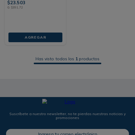
$
23
.
503
G
$
391
,
72
AGREGAR
Has visto todos los
1
productos
Suscríbete a nuestro newsletter, no te pierdas nuestras noticias y
promociones