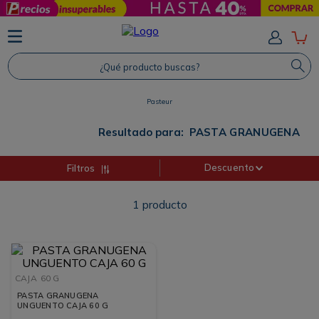
TÉRMINOS MÁS BUSCADOS
1
.
Protector Solar
¿Qué producto buscas?
2
.
Proteina
Pasteur
3
.
Shampoo
4
.
Savvy
Resultado para:
PASTA GRANUGENA
Descuento
Filtros
1
producto
CAJA
60 G
PASTA GRANUGENA
UNGUENTO CAJA 60 G