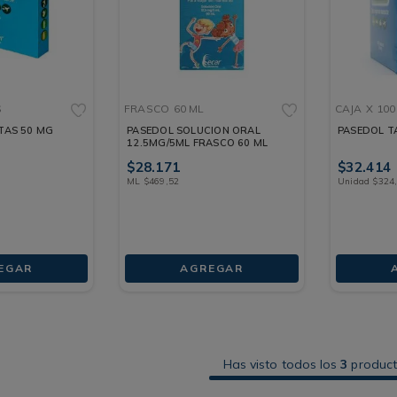
S
FRASCO
60 ML
CAJA
X 10
TAS 50 MG
PASEDOL SOLUCION ORAL
PASEDOL T
12.5MG/5ML FRASCO 60 ML
$
28
.
171
$
32
.
414
ML
$
469
,
52
Unidad
$
324
EGAR
AGREGAR
Has visto todos los
3
produc