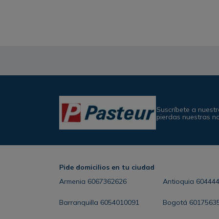
Suscríbete a nuestr
pierdas nuestras n
Pide domicilios en tu ciudad
Armenia
6067362626
Antioquia
60444
Barranquilla
6054010091
Bogotá
6017563