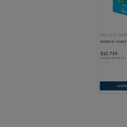
CAJA
X 12 UND
PASEDOL TABLE
$
12
.
710
Unidad
$
1059
,
17
AGR