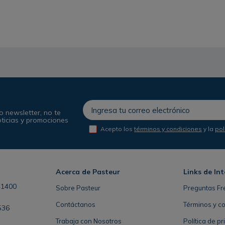
o newsletter, no te
oticias y promociones
Acepto los
términos y condiciones
y la
pol
Acerca de Pasteur
Links de Int
41400
Sobre Pasteur
Preguntas Fr
Contáctanos
Términos y c
536
Trabaja con Nosotros
Política de p