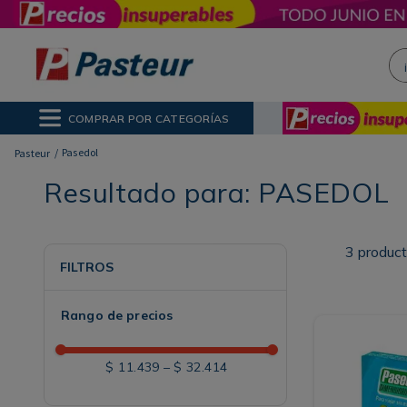
¡H
NOS MÁS BUSCADOS
ctor Solar
poo
COMPRAR POR CATEGORÍAS
ina
Pasedol
Resultado para:
PASEDOL
3
produc
FILTROS
Rango de precios
$ 11.439
–
$ 32.414