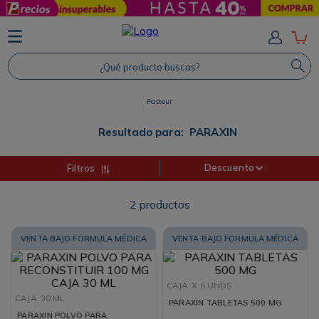
TÉRMINOS MÁS BUSCADOS
1
.
Protector Solar
¿Qué producto buscas?
2
.
Proteina
Pasteur
3
.
Shampoo
4
.
Savvy
Resultado para:
PARAXIN
Descuento
Filtros
2
productos
VENTA BAJO FORMULA MÉDICA
VENTA BAJO FORMULA MÉDICA
CAJA
X 6 UNDS
CAJA
30 ML
PARAXIN TABLETAS 500 MG
PARAXIN POLVO PARA