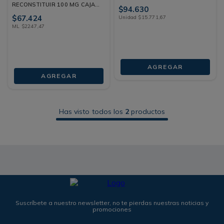
RECONSTITUIR 100 MG CAJA
$
94
.
630
30 ML
$
67
.
424
Unidad
$
15
.
771
,
67
ML
$
2247
,
47
AGREGAR
AGREGAR
Has visto todos los
2
productos
Suscríbete a nuestro newsletter, no te pierdas nuestras noticias y
promociones