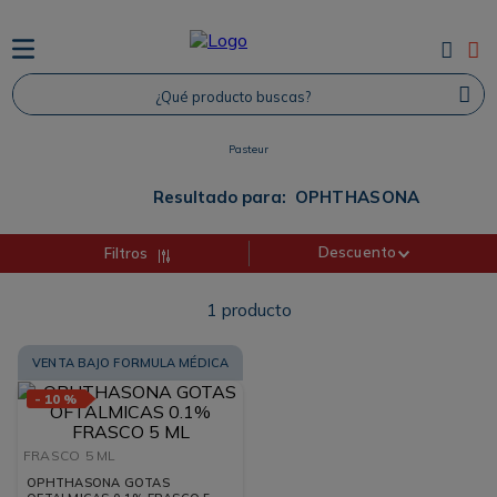
TÉRMINOS MÁS BUSCADOS
¿Qué producto buscas?
1
.
Protector Solar
2
.
Proteina
Pasteur
3
.
Shampoo
Resultado para:
OPHTHASONA
4
.
Savvy
Descuento
Filtros
1
producto
VENTA BAJO FORMULA MÉDICA
-
10 %
FRASCO
5 ML
OPHTHASONA GOTAS