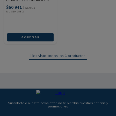
OFTALMICAS 0.1% FRASCO 5
ML
$
50
.
941
$
56
.
601
ML
$
10
.
188
,
2
AGREGAR
Has visto todos los
1
productos
Suscríbete a nuestro newsletter, no te pierdas nuestras noticias y
promociones