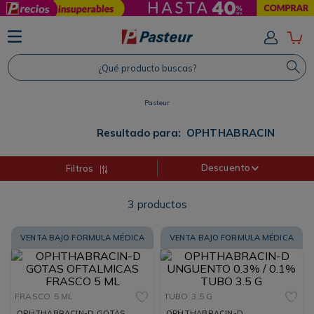
TÉRMINOS MÁS BUSCADOS
1
.
Protector Solar
¿Qué producto buscas?
2
.
Shampoo
3
.
Proteina
Pasteur
4
.
Savvy
Resultado para:
OPHTHABRACIN
Descuento
Filtros
3
productos
VENTA BAJO FORMULA MÉDICA
VENTA BAJO FORMULA MÉDICA
FRASCO
5 ML
TUBO
3.5 G
OPHTHABRACIN-D GOTAS
OPHTHABRACIN-D