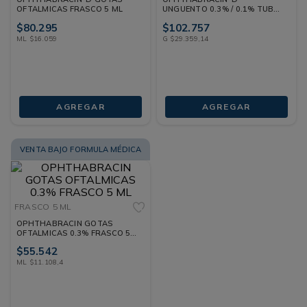
OFTALMICAS FRASCO 5 ML
UNGUENTO 0.3% / 0.1% TUBO
3.5 G
$
80
.
295
$
102
.
757
ML
$
16
.
059
G
$
29
.
359
,
14
AGREGAR
AGREGAR
VENTA BAJO FORMULA MÉDICA
FRASCO
5 ML
OPHTHABRACIN GOTAS
OFTALMICAS 0.3% FRASCO 5
ML
$
55
.
542
ML
$
11
.
108
,
4