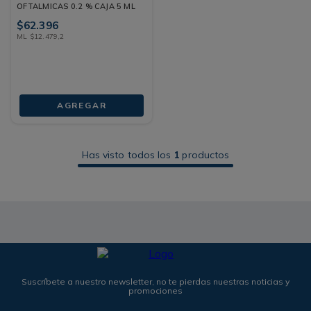
OFTALMICAS 0.2 % CAJA 5 ML
$
62
.
396
ML
$
12
.
479
,
2
AGREGAR
Has visto todos los
1
productos
Suscríbete a nuestro newsletter, no te pierdas nuestras noticias y
promociones