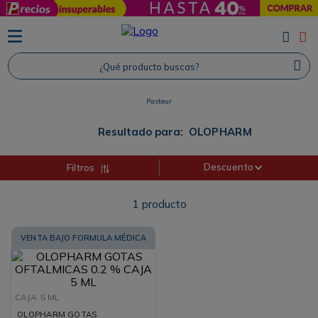
TÉRMINOS MÁS BUSCADOS
1
.
Protector Solar
¿Qué producto buscas?
2
.
Proteina
Pasteur
3
.
Shampoo
4
.
Savvy
Resultado para:
OLOPHARM
Descuento
Filtros
1
producto
VENTA BAJO FORMULA MÉDICA
CAJA
5 ML
OLOPHARM GOTAS