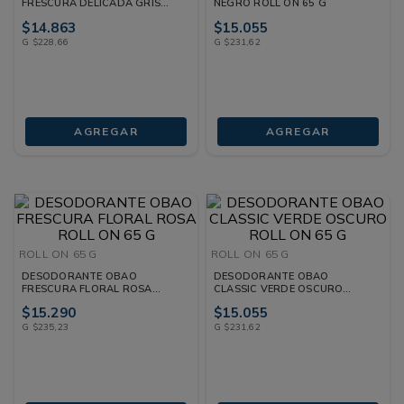
FRESCURA DELICADA GRIS
NEGRO ROLL ON 65 G
ROLL ON 65 G
$
14
.
863
$
15
.
055
G
$
228
,
66
G
$
231
,
62
AGREGAR
AGREGAR
ROLL ON
65 G
ROLL ON
65 G
DESODORANTE OBAO
DESODORANTE OBAO
FRESCURA FLORAL ROSA
CLASSIC VERDE OSCURO
ROLL ON 65 G
ROLL ON 65 G
$
15
.
290
$
15
.
055
G
$
235
,
23
G
$
231
,
62