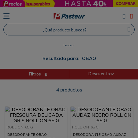
TÉRMINOS MÁS BUSCADOS
1
.
Protector Solar
¿Qué producto buscas?
2
.
Proteina
3
.
Shampoo
Pasteur
4
.
Savvy
Resultado para:
OBAO
Descuento
Filtros
4
productos
ROLL ON
65 G
ROLL ON
65 G
DESODORANTE OBAO
DESODORANTE OBAO AUDAZ