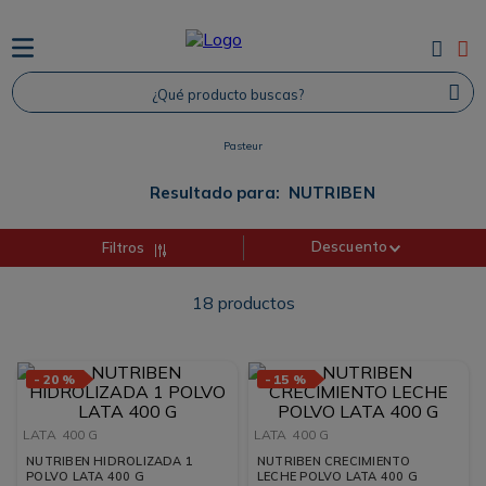
TÉRMINOS MÁS BUSCADOS
¿Qué producto buscas?
1
.
Protector Solar
2
.
Proteina
Pasteur
3
.
Shampoo
Resultado para:
NUTRIBEN
4
.
Savvy
Descuento
Filtros
18
productos
-
20 %
-
15 %
LATA
400 G
LATA
400 G
NUTRIBEN HIDROLIZADA 1
NUTRIBEN CRECIMIENTO
POLVO LATA 400 G
LECHE POLVO LATA 400 G