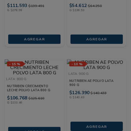
$
111
.
593
$
54
.
612
$
139
.
491
$
64
.
250
G
$
278
,
98
G
$
136
,
53
AGREGAR
AGREGAR
-
15 %
-
10 %
LATA
900 G
LATA
800 G
NUTRIBEN AE POLVO LATA
900 G
NUTRIBEN CRECIMIENTO
LECHE POLVO LATA 800 G
$
126
.
390
$
140
.
433
$
106
.
768
G
$
140
,
43
$
125
.
610
G
$
133
,
46
AGREGAR