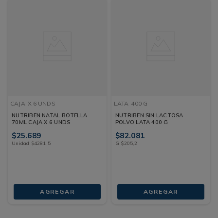
CAJA
X 6 UNDS
LATA
400 G
NUTRIBEN NATAL BOTELLA
NUTRIBEN SIN LACTOSA
70ML CAJA X 6 UNDS
POLVO LATA 400 G
$
25
.
689
$
82
.
081
Unidad
$
4281
,
5
G
$
205
,
2
AGREGAR
AGREGAR