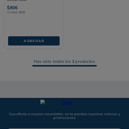
$
806
Unidad
$
806
AGREGAR
Has visto todos los
1
productos
Suscríbete a nuestro newsletter, no te pierdas nuestras noticias y
promociones