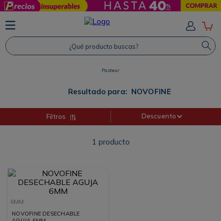
TÉRMINOS MÁS BUSCADOS
1
.
Protector Solar
¿Qué producto buscas?
2
.
Shampoo
Pasteur
3
.
Proteina
4
.
Savvy
Resultado para:
NOVOFINE
Descuento
Filtros
1
producto
6MM
NOVOFINE DESECHABLE
AGUJA 6MM