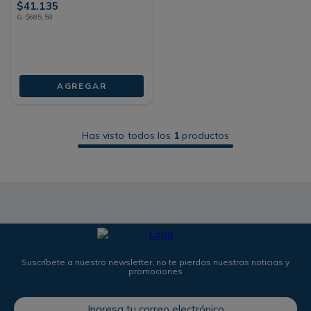
$
41
.
135
G
$
685
,
58
AGREGAR
Has visto todos los
1
productos
Suscríbete a nuestro newsletter, no te pierdas nuestras noticias y
promociones