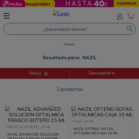
TÉRMINOS MÁS BUSCADOS
1
.
Protector Solar
¿Qué producto buscas?
2
.
Shampoo
Pasteur
3
.
Proteina
4
.
Savvy
Resultado para:
NAZIL
Descuento
Filtros
2
productos
CAJA
15 ML
FRASCO GOTERO
15 ML
NAZIL OFTENO GOTAS
OFTALMICAS CAJA 15 ML
NAZIL ADVANCED SOLUCION
OFTALMICA FRASCO GOTERO