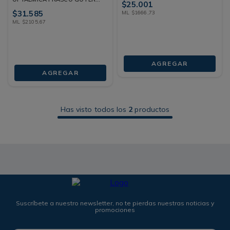
$
25
.
001
15 ML
$
31
.
585
ML
$
1666
,
73
ML
$
2105
,
67
AGREGAR
AGREGAR
Has visto todos los
2
productos
Suscríbete a nuestro newsletter, no te pierdas nuestras noticias y
promociones