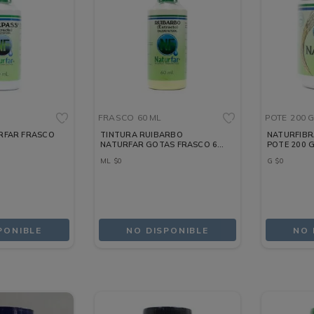
FRASCO
60 ML
POTE
200 
RFAR FRASCO
TINTURA RUIBARBO
NATURFIBR
NATURFAR GOTAS FRASCO 60
POTE 200 
ML
ML
$
0
G
$
0
PONIBLE
NO DISPONIBLE
NO 