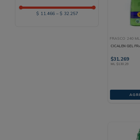
$ 11.466
–
$ 32.257
FRASCO
240 ML
CICALEN GEL FR
$
31
.
269
ML
$
130
,
29
AGR