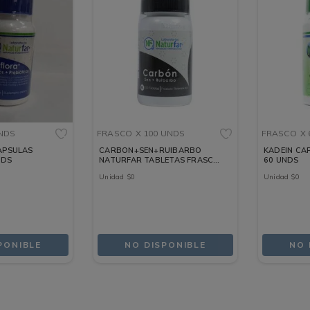
UNDS
FRASCO
X 100 UNDS
FRASCO
X 
APSULAS
CARBON+SEN+RUIBARBO
KADEIN CA
NDS
NATURFAR TABLETAS FRASCO
60 UNDS
X 100 UNDS
Unidad
$
0
Unidad
$
0
PONIBLE
NO DISPONIBLE
NO 