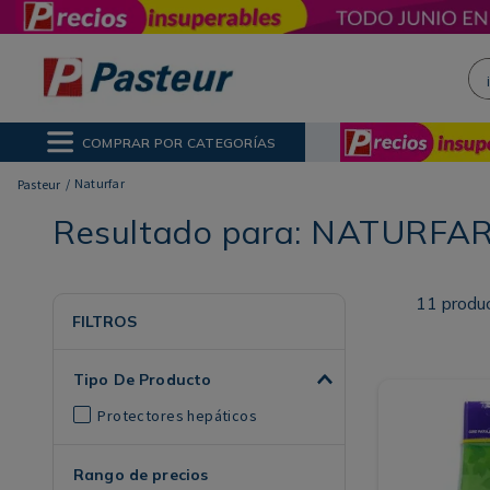
¡H
NOS MÁS BUSCADOS
ctor Solar
ina
COMPRAR POR CATEGORÍAS
poo
Naturfar
Resultado para:
NATURFA
11
produ
FILTROS
Tipo De Producto
Protectores hepáticos
Rango de precios