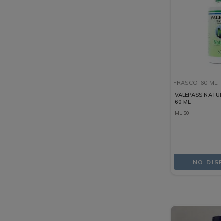
FRASCO
60 ML
VALEPASS NATU
60 ML
ML
$
0
NO DIS