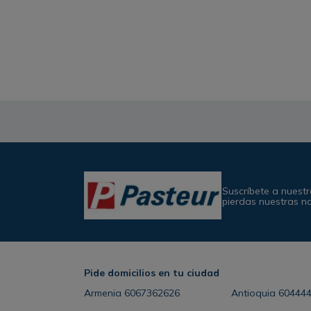
Suscríbete a nuestr
pierdas nuestras n
Pide domicilios en tu ciudad
Armenia
6067362626
Antioquia
60444