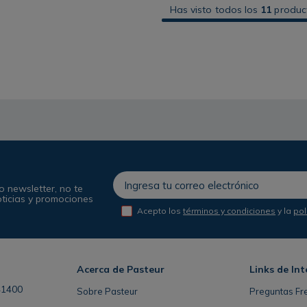
Has visto todos los
11
produc
o newsletter, no te
oticias y promociones
Acepto los
términos y condiciones
y la
pol
Acerca de Pasteur
Links de Int
41400
Sobre Pasteur
Preguntas Fr