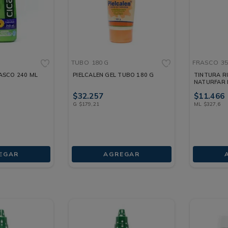
TUBO
180 G
FRASCO
35
ASCO 240 ML
PIELCALEN GEL TUBO 180 G
TINTURA R
NATURFAR 
$
32
.
257
$
11
.
466
G
$
179
,
21
ML
$
327
,
6
EGAR
AGREGAR