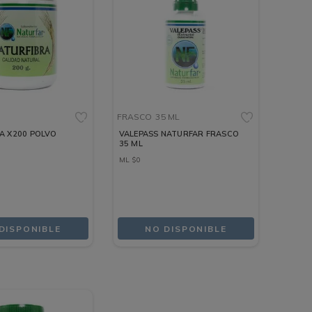
G
FRASCO
35 ML
A X200 POLVO
VALEPASS NATURFAR FRASCO
G
35 ML
ML
$
0
DISPONIBLE
NO DISPONIBLE