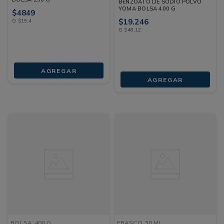
BENZOATO DE SODIO POLVO
YOMA BOLSA 400 G
$
4849
$
19
.
246
G
$
19
,
4
G
$
48
,
12
AGREGAR
AGREGAR
BOLSA
400 G
FRASCO
30 ML