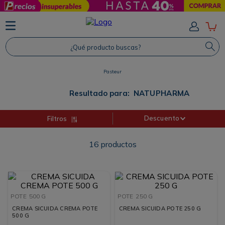
TÉRMINOS MÁS BUSCADOS
1
.
Protector Solar
¿Qué producto buscas?
2
.
Shampoo
Pasteur
3
.
Proteina
4
.
Savvy
Resultado para:
NATUPHARMA
Descuento
Filtros
16
productos
POTE
500 G
POTE
250 G
CREMA SICUIDA CREMA POTE
CREMA SICUIDA POTE 250 G
500 G