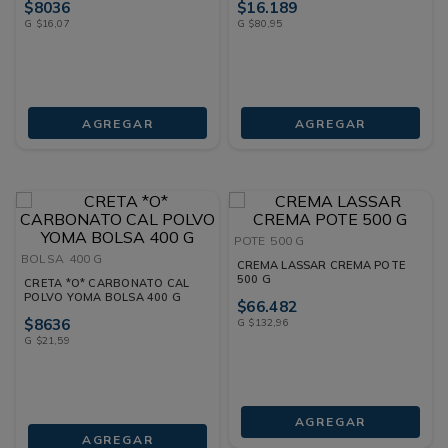
$
8036
$
16
.
189
G
$
16
,
07
G
$
80
,
95
AGREGAR
AGREGAR
POTE
500 G
BOLSA
400 G
CREMA LASSAR CREMA POTE
500 G
CRETA *O* CARBONATO CAL
POLVO YOMA BOLSA 400 G
$
66
.
482
$
8636
G
$
132
,
96
G
$
21
,
59
AGREGAR
AGREGAR