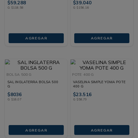
$
59
.
288
$
39
.
040
G
$
118
,
58
G
$
156
,
16
AGREGAR
AGREGAR
BOLSA
500 G
POTE
400 G
SAL INGLATERRA BOLSA 500
VASELINA SIMPLE YOMA POTE
G
400 G
$
8036
$
23
.
516
G
$
16
,
07
G
$
58
,
79
AGREGAR
AGREGAR