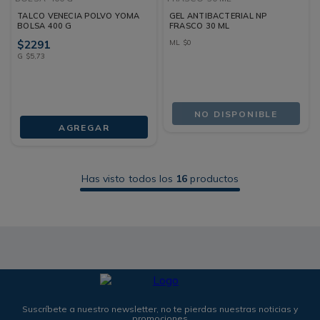
TALCO VENECIA POLVO YOMA
GEL ANTIBACTERIAL NP
BOLSA 400 G
FRASCO 30 ML
$
2291
ML
$
0
G
$
5
,
73
NO DISPONIBLE
AGREGAR
Has visto todos los
16
productos
Suscríbete a nuestro newsletter, no te pierdas nuestras noticias y
promociones