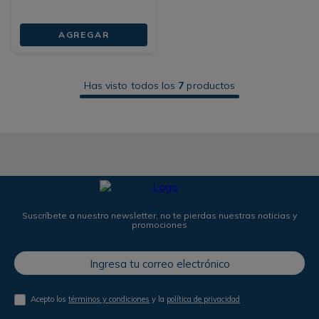
AGREGAR
Has visto todos los
7
productos
Suscríbete a nuestro newsletter, no te pierdas nuestras noticias y
promociones
Acepto los
términos y condiciones
y la
política de privacidad