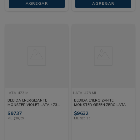
AGREGAR
AGREGAR
LATA
473 ML
LATA
473 ML
BEBIDA ENERGIZANTE
BEBIDA ENERGIZANTE
MONSTER VIOLET LATA 473
MONSTER GREEN ZERO LATA
ML
473 ML
$
9737
$
9632
ML
$
20
,
59
ML
$
20
,
36