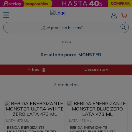
TÉRMINOS MÁS BUSCADOS
1
.
Protector Solar
¿Qué producto buscas?
2
.
Proteina
Pasteur
3
.
Shampoo
4
.
Savvy
Resultado para:
MONSTER
Descuento
Filtros
7
productos
LATA
473 ML
LATA
473 ML
BEBIDA ENERGIZANTE
BEBIDA ENERGIZANTE
MONSTER ULTRA WHITE ZERO
MONSTER BLUE ZERO LATA