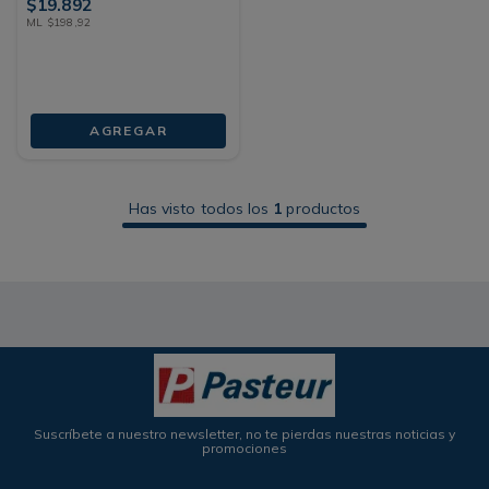
$
19
.
892
ML
$
198
,
92
AGREGAR
Has visto todos los
1
productos
Suscríbete a nuestro newsletter, no te pierdas nuestras noticias y
promociones