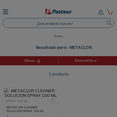
TÉRMINOS MÁS BUSCADOS
¿Qué producto buscas?
1
.
Protector Solar
2
.
Proteina
Pasteur
3
.
Shampoo
Resultado para:
METACLOR
4
.
Savvy
Descuento
Filtros
1
producto
SPRAY
100 ML
METACLOR CLEANER
SOLUCION SPRAY 100 ML