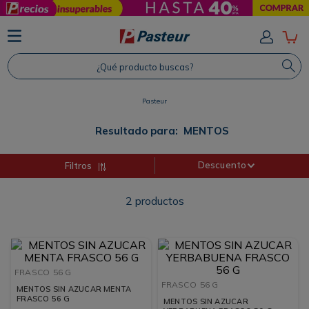
TÉRMINOS MÁS BUSCADOS
1
.
Protector Solar
¿Qué producto buscas?
2
.
Proteina
3
.
Shampoo
Pasteur
4
.
Savvy
Resultado para:
MENTOS
Descuento
Filtros
2
productos
FRASCO
56 G
FRASCO
56 G
MENTOS SIN AZUCAR MENTA
FRASCO 56 G
MENTOS SIN AZUCAR