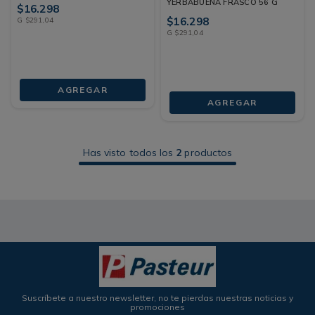
YERBABUENA FRASCO 56 G
$
16
.
298
$
16
.
298
G
$
291
,
04
G
$
291
,
04
AGREGAR
AGREGAR
Has visto todos los
2
productos
Suscríbete a nuestro newsletter, no te pierdas nuestras noticias y
promociones