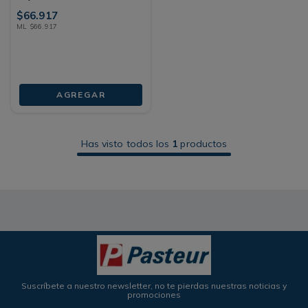
$
66
.
917
ML
$
66
.
917
AGREGAR
Has visto todos los
1
productos
Suscríbete a nuestro newsletter, no te pierdas nuestras noticias y
promociones