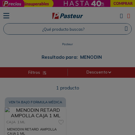
TÉRMINOS MÁS BUSCADOS
1
.
Protector Solar
¿Qué producto buscas?
2
.
Proteina
3
.
Shampoo
Pasteur
4
.
Savvy
Resultado para:
MENODIN
Descuento
Filtros
1
producto
VENTA BAJO FORMULA MÉDICA
CAJA
1 ML
MENODIN RETARD AMPOLLA
CAJA 1 ML