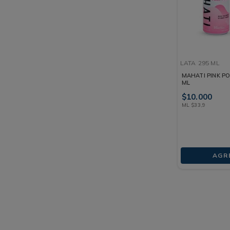
LATA
295 ML
MAHATI PINK P
ML
$
10
.
000
ML
$
33
,
9
AGR