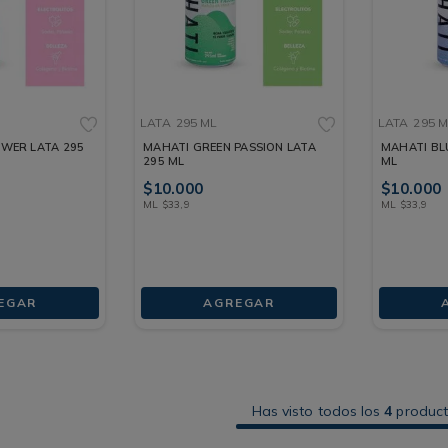
LATA
295 ML
LATA
295 
OWER LATA 295
MAHATI GREEN PASSION LATA
MAHATI BL
295 ML
ML
$
10
.
000
$
10
.
000
ML
$
33
,
9
ML
$
33
,
9
EGAR
AGREGAR
Has visto todos los
4
produc