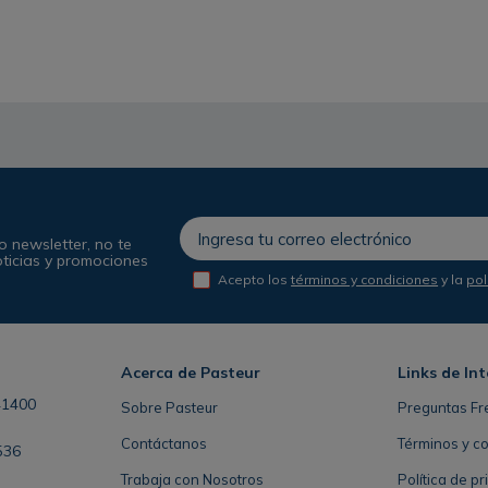
o newsletter, no te
oticias y promociones
Acepto los
términos y condiciones
y la
pol
Acerca de Pasteur
Links de Int
41400
Sobre Pasteur
Preguntas Fr
Contáctanos
Términos y c
536
Trabaja con Nosotros
Política de p