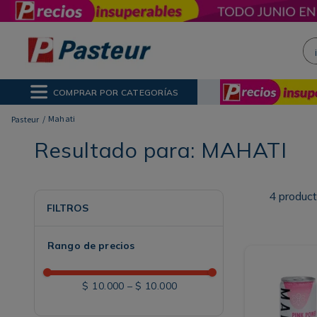
¡H
NOS MÁS BUSCADOS
ctor Solar
poo
COMPRAR POR CATEGORÍAS
ina
Mahati
Resultado para:
MAHATI
4
produc
FILTROS
Rango de precios
$ 10.000
–
$ 10.000