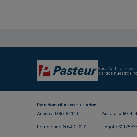
Suscríbete a nuestr
pierdas nuestras n
Pide domicilios en tu ciudad
Armenia
6067362626
Antioquia
60444
Barranquilla
6054010091
Bogotá
6017563