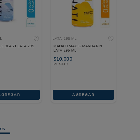
ML
LATA
295 ML
UE BLAST LATA 295
MAHATI MAGIC MANDARIN
LATA 295 ML
$
10
.
000
ML
$
33
,
9
AGREGAR
AGREGAR
tos