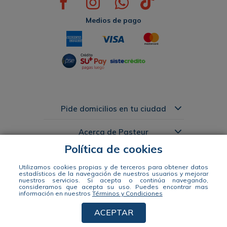
Medios de pago
Pide domicilios en tu ciudad
Acerca de Pasteur
Política de cookies
Links de Interés
Utilizamos cookies propias y de terceros para obtener datos
estadísticos de la navegación de nuestros usuarios y mejorar
nuestros servicios. Si acepta o continúa navegando,
Distribuidora Pasteur S.A. Nit 890941663-1 Dir: Calle 49 #57-35 tel: 604
consideramos que acepta su uso.
Puedes encontrar mas
información en nuestros
Términos y Condiciones
444 14 00 WhatsApp +57 311 344 2964
ACEPTAR
© 2021 Distribuidora Pasteur S.A. Todos los derechos reservados Empowered By