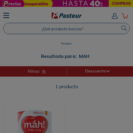
TÉRMINOS MÁS BUSCADOS
1
.
Protector Solar
¿Qué producto buscas?
2
.
Proteina
3
.
Shampoo
Pasteur
4
.
Savvy
Resultado para:
MAH
Descuento
Filtros
1
producto