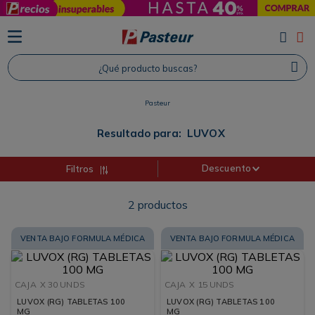
TÉRMINOS MÁS BUSCADOS
1
.
Protector Solar
¿Qué producto buscas?
2
.
Proteina
3
.
Shampoo
Pasteur
4
.
Savvy
Resultado para:
LUVOX
Descuento
Filtros
2
productos
VENTA BAJO FORMULA MÉDICA
VENTA BAJO FORMULA MÉDICA
CAJA
X 30 UNDS
CAJA
X 15 UNDS
LUVOX (RG) TABLETAS 100
LUVOX (RG) TABLETAS 100
MG
MG