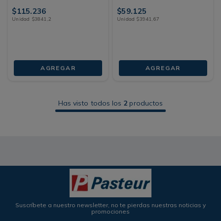
$
115
.
236
$
59
.
125
Unidad
$
3841
,
2
Unidad
$
3941
,
67
AGREGAR
AGREGAR
Has visto todos los
2
productos
Suscríbete a nuestro newsletter, no te pierdas nuestras noticias y
promociones