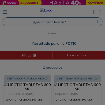
TÉRMINOS MÁS BUSCADOS
1
.
Protector Solar
¿Qué producto buscas?
2
.
Proteina
Pasteur
3
.
Shampoo
4
.
Savvy
Resultado para:
LIPOTIC
Descuento
Filtros
2
productos
VENTA BAJO FORMULA MÉDICA
VENTA BAJO FORMULA MÉDICA
FRASCO
X 30 UNDS
CAJA
X 90 UNDS
LIPOTIC TABLETAS 600 MG
LIPOTIC TABLETAS 600 MG