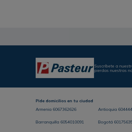
Suscríbete a nuestr
pierdas nuestras n
Pide domicilios en tu ciudad
Armenia
6067362626
Antioquia
60444
Barranquilla
6054010091
Bogotá
6017563