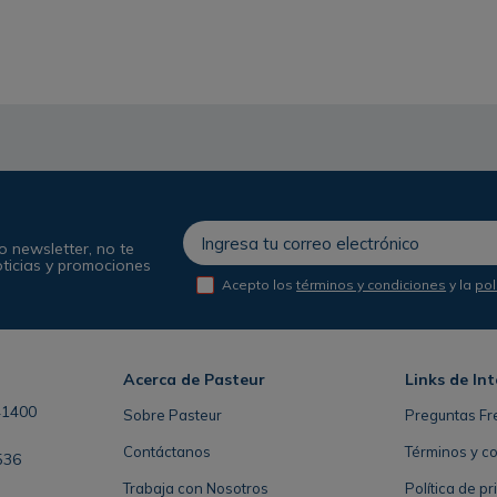
o newsletter, no te
oticias y promociones
Acepto los
términos y condiciones
y la
pol
Acerca de Pasteur
Links de Int
41400
Sobre Pasteur
Preguntas Fr
Contáctanos
Términos y c
536
Trabaja con Nosotros
Política de p