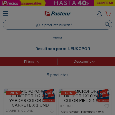
TÉRMINOS MÁS BUSCADOS
1
.
Protector Solar
¿Qué producto buscas?
2
.
Shampoo
3
.
Proteina
Pasteur
4
.
Savvy
Resultado para:
LEUKOPOR
Descuento
Filtros
5
productos
-
20 %
-
10 %
X 1 UND
CARRETE
X 1 UND
MICROPORE LEUKOPOR 1X10