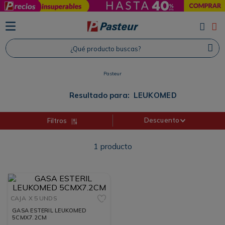
TÉRMINOS MÁS BUSCADOS
1
.
Protector Solar
¿Qué producto buscas?
2
.
Shampoo
3
.
Proteina
Pasteur
4
.
Savvy
Resultado para:
LEUKOMED
Descuento
Filtros
1
producto
CAJA
X 5 UNDS
GASA ESTERIL LEUKOMED
5CMX7.2CM