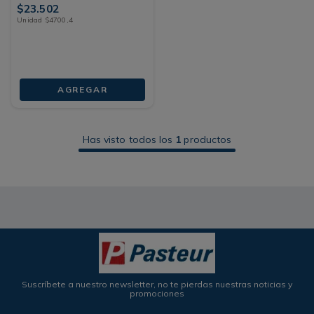
$
23
.
502
Unidad
$
4700
,
4
AGREGAR
Has visto todos los
1
productos
Suscríbete a nuestro newsletter, no te pierdas nuestras noticias y
promociones