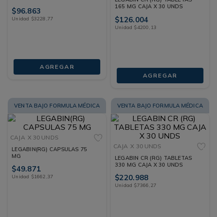
165 MG CAJA X 30 UNDS
$
96
.
863
$
126
.
004
Unidad
$
3228
,
77
Unidad
$
4200
,
13
AGREGAR
AGREGAR
VENTA BAJO FORMULA MÉDICA
VENTA BAJO FORMULA MÉDICA
CAJA
X 30 UNDS
CAJA
X 30 UNDS
LEGABIN(RG) CAPSULAS 75
MG
LEGABIN CR (RG) TABLETAS
330 MG CAJA X 30 UNDS
$
49
.
871
$
220
.
988
Unidad
$
1662
,
37
Unidad
$
7366
,
27