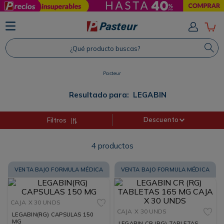
TÉRMINOS MÁS BUSCADOS
1
.
Protector Solar
¿Qué producto buscas?
2
.
Proteina
3
.
Shampoo
Pasteur
4
.
Savvy
Resultado para:
LEGABIN
Descuento
Filtros
4
productos
VENTA BAJO FORMULA MÉDICA
VENTA BAJO FORMULA MÉDICA
CAJA
X 30 UNDS
CAJA
X 30 UNDS
LEGABIN(RG) CAPSULAS 150
MG
LEGABIN CR (RG) TABLETAS