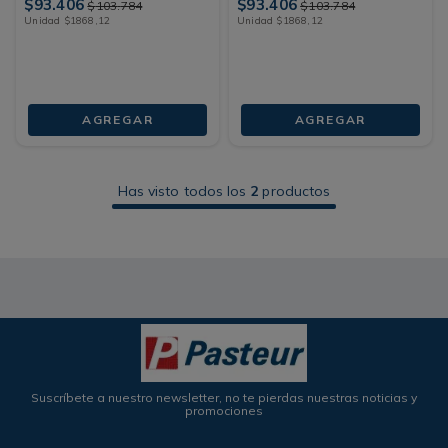
$
93
.
406
$
93
.
406
$
103
.
784
$
103
.
784
Unidad
$
1868
,
12
Unidad
$
1868
,
12
AGREGAR
AGREGAR
Has visto todos los
2
productos
Suscríbete a nuestro newsletter, no te pierdas nuestras noticias y
promociones