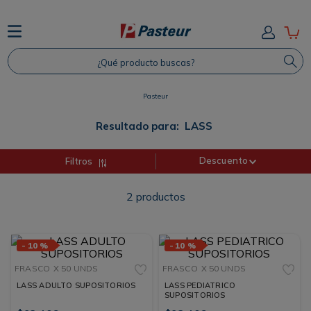
TÉRMINOS MÁS BUSCADOS
¿Qué producto buscas?
1
.
Protector Solar
2
.
Shampoo
Pasteur
3
.
Proteina
Resultado para:
LASS
4
.
Savvy
Descuento
Filtros
2
productos
-
10 %
-
10 %
FRASCO
X 50 UNDS
FRASCO
X 50 UNDS
LASS ADULTO SUPOSITORIOS
LASS PEDIATRICO
SUPOSITORIOS